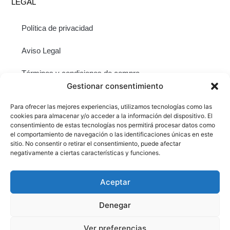
LEGAL
Política de privacidad
Aviso Legal
Términos y condiciones de compra
Gestionar consentimiento
Política de cookies (UE)
Para ofrecer las mejores experiencias, utilizamos tecnologías como las
CONTACTO
cookies para almacenar y/o acceder a la información del dispositivo. El
consentimiento de estas tecnologías nos permitirá procesar datos como
C/ José Celestino Mutis 13-15, Madrid
el comportamiento de navegación o las identificaciones únicas en este
+34 913 567 477
sitio. No consentir o retirar el consentimiento, puede afectar
negativamente a ciertas características y funciones.
+34 677 809 293
info@fundacioncitap.com
Aceptar
fundacion@fundacioncitap.com
Denegar
YOUTUBE
INSTAGRAM
Ver preferencias