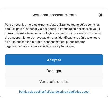
Política de privacidad
Gestionar consentimiento
Aviso Legal
Para ofrecer las mejores experiencias, utilizamos tecnologías como las
cookies para almacenar y/o acceder a la información del dispositivo. El
Términos y condiciones de compra
consentimiento de estas tecnologías nos permitirá procesar datos como
el comportamiento de navegación o las identificaciones únicas en este
sitio. No consentir o retirar el consentimiento, puede afectar
Política de cookies (UE)
negativamente a ciertas características y funciones.
CONTACTO
C/ José Celestino Mutis 13-15, Madrid
Aceptar
+34 913 567 477
Denegar
+34 677 809 293
info@fundacioncitap.com
Ver preferencias
fundacion@fundacioncitap.com
Política de cookies
Política de privacidad
Aviso Legal
YOUTUBE
INSTAGRAM