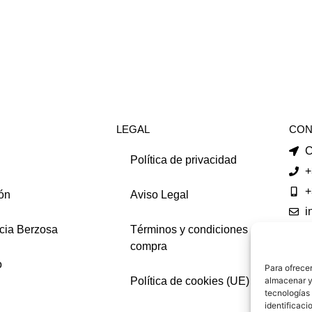
LEGAL
CON
C
Política de privacidad
+
+
ón
Aviso Legal
i
cia Berzosa
Términos y condiciones de
f
compra
YOU
o
Para ofrecer
Política de cookies (UE)
almacenar y/
tecnologías
identificaci