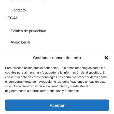
Contacto
LEGAL
Política de privacidad
Aviso Legal
Términos y condiciones de compra
Gestionar consentimiento
Política de cookies (UE)
Para ofrecer las mejores experiencias, utilizamos tecnologías como las
CONTACTO
cookies para almacenar y/o acceder a la información del dispositivo. El
consentimiento de estas tecnologías nos permitirá procesar datos como
C/ José Celestino Mutis 13-15, Madrid
el comportamiento de navegación o las identificaciones únicas en este
sitio. No consentir o retirar el consentimiento, puede afectar
+34 913 567 477
negativamente a ciertas características y funciones.
+34 677 809 293
info@fundacioncitap.com
Aceptar
fundacion@fundacioncitap.com