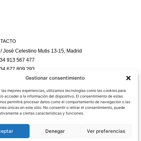
TACTO
/ José Celestino Mutis 13-15, Madrid
34 913 567 477
34 677 809 293
Gestionar consentimiento
nfo@fundacioncitap.com
undacion@fundacioncitap.com
 las mejores experiencias, utilizamos tecnologías como las cookies para
o acceder a la información del dispositivo. El consentimiento de estas
TUBE
INSTAGRAM
 nos permitirá procesar datos como el comportamiento de navegación o las
ones únicas en este sitio. No consentir o retirar el consentimiento, puede
tivamente a ciertas características y funciones.
ceptar
Denegar
Ver preferencias