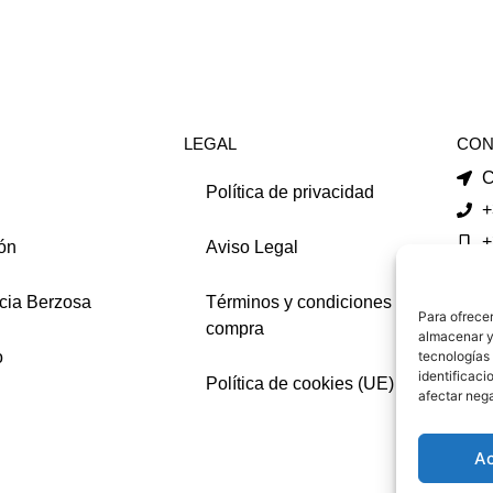
LEGAL
CON
C
Política de privacidad
+
+
ón
Aviso Legal
i
cia Berzosa
Términos y condiciones de
f
Para ofrecer
compra
almacenar y/
YOU
o
tecnologías
identificaci
Política de cookies (UE)
afectar nega
A